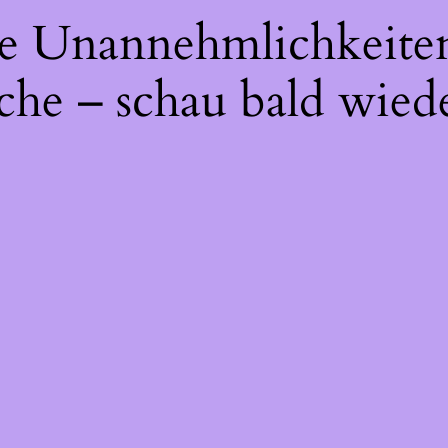
die Unannehmlichkeite
che – schau bald wiede