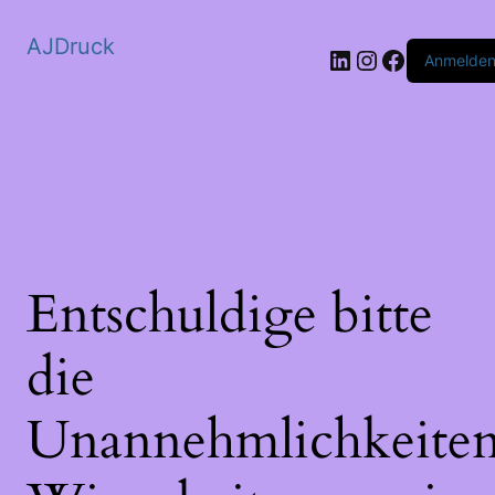
AJDruck
LinkedIn
Instagram
Faceboo
Anmelde
Entschuldige bitte
die
Unannehmlichkeiten